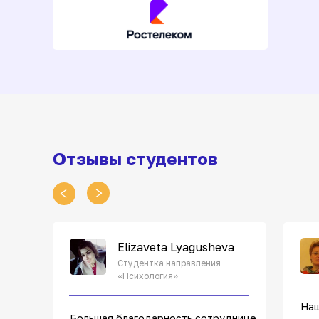
Отзывы студентов
Elizaveta Lyagusheva
Студентка направления
«Психология»
Наш
Большая благодарность сотруднице