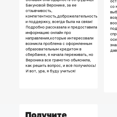
ост
Бакуновой Веронике, за ее
со 
отзывчивость,
выб
компетентность,доброжелательность
воз
и поддержку, всегда была на связи!
воо
Подробно рассказала и предоставила
под
информацию онлайн про
спр
направления,которые интересовали
оси
возникла проблема с оформленным
зна
образовательным кредитом в
дав
сбербанке, я начала переживать, но
Вероника все грамотно обьяснила,
как решить вопрос, и всё получилось!
И вот, ура, я буду учиться!
Получите