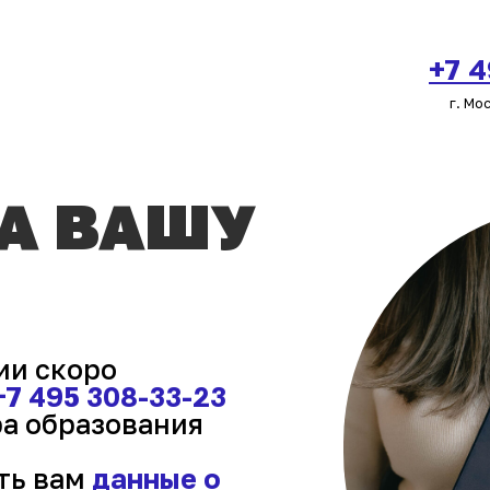
+7 
г. Мо
ЗА ВАШУ
ии скоро
+7 495 308-33-23
ра образования
ть вам
данные о