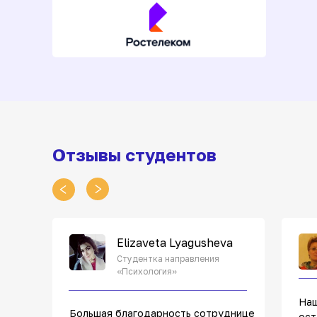
Отзывы студентов
Elizaveta Lyagusheva
Студентка направления
«Психология»
Наш
Большая благодарность сотруднице
ост