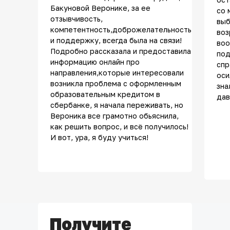
Бакуновой Веронике, за ее
со 
отзывчивость,
выб
компетентность,доброжелательность
воз
и поддержку, всегда была на связи!
воо
Подробно рассказала и предоставила
под
информацию онлайн про
спр
направления,которые интересовали
оси
возникла проблема с оформленным
зна
образовательным кредитом в
дав
сбербанке, я начала переживать, но
Вероника все грамотно обьяснила,
как решить вопрос, и всё получилось!
И вот, ура, я буду учиться!
Получите