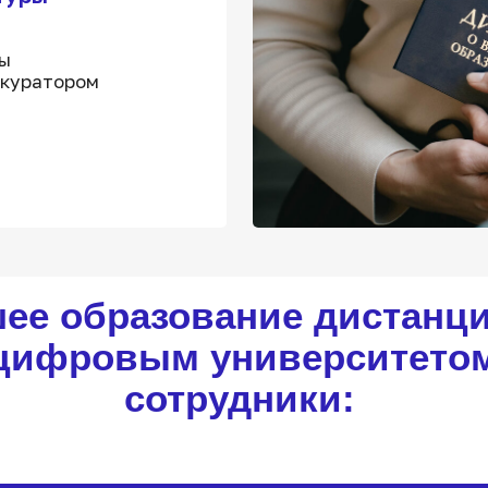
бы
 куратором
ее образование дистанц
цифровым университетом
сотрудники: