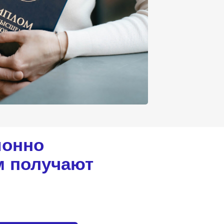
ионно
 получают