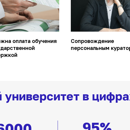
жна оплата обучения
Сопровождение
ударственной
персональным курато
ержкой
 университет в цифра
95%
6
000