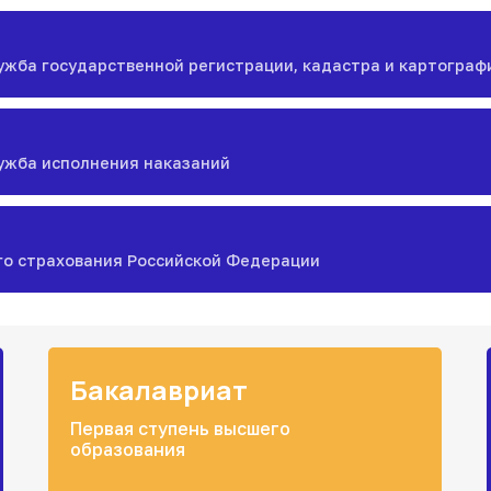
жба государственной регистрации, кадастра и картограф
ужба исполнения наказаний
го страхования Российской Федерации
Бакалавриат
Первая ступень высшего
образования