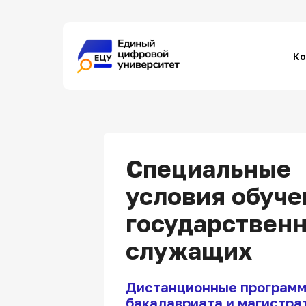
Ко
Специальные
условия обуче
государствен
служащих
Дистанционные програм
бакалавриата и магистра