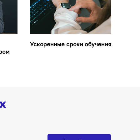
Ускоренные сроки обучения
ром
х