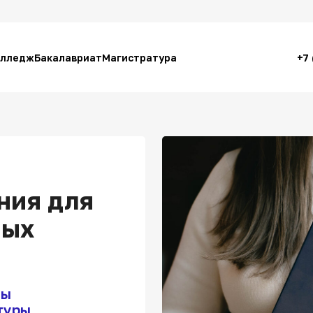
лледж
Бакалавриат
Магистратура
+7
ния для
ных
мы
туры