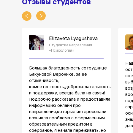
Отзывы студентов
Elizaveta Lyagusheva
Студентка направления
«Психология»
Наш
Большая благодарность сотруднице
ост
Бакуновой Веронике, за ее
со 
отзывчивость,
выб
компетентность,доброжелательность
воз
и поддержку, всегда была на связи!
воо
Подробно рассказала и предоставила
под
информацию онлайн про
спр
направления,которые интересовали
оси
возникла проблема с оформленным
зна
образовательным кредитом в
дав
сбербанке, я начала переживать, но