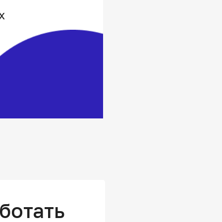
х
ботать