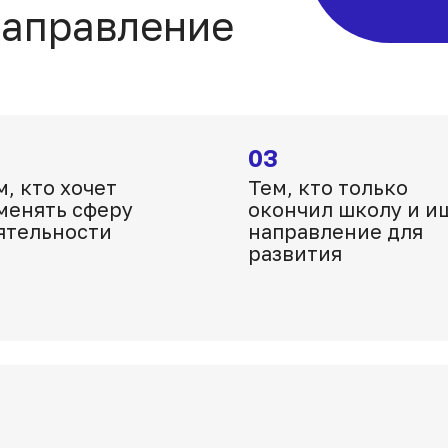
направление
03
м, кто хочет
Тем, кто только
менять сферу
окончил школу и и
ятельности
направление для
развития